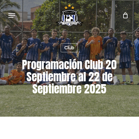
Skip
to
Menu
main
content
Club
Programación Club 20
Septiembre al 22 de
Septiembre 2025