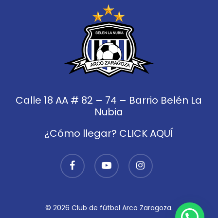
Calle 18 AA # 82 – 74 – Barrio Belén La
Nubia
¿Cómo llegar? CLICK AQUÍ
facebook
youtube
instagram
© 2026 Club de fútbol Arco Zaragoza.