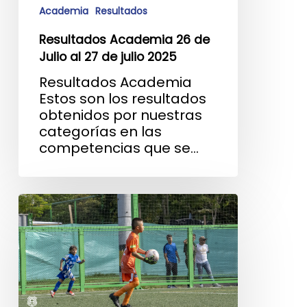
julio
Academia
Resultados
2025
Resultados Academia 26 de
Julio al 27 de julio 2025
Resultados Academia
Estos son los resultados
obtenidos por nuestras
categorías en las
competencias que se…
Resultados
Academia
19
de
Julio
al
20