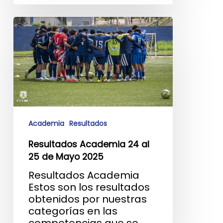
Resultados
Academia
24
al
25
de
Mayo
2025
Academia
Resultados
Resultados Academia 24 al
25 de Mayo 2025
Resultados Academia
Estos son los resultados
obtenidos por nuestras
categorías en las