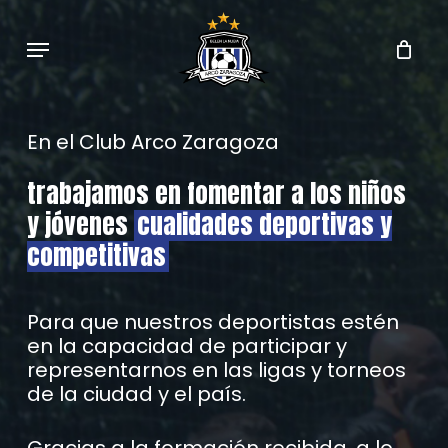
Skip
to
Menu
main
content
En
el
Club
Arco
Zaragoza
trabajamos en fomentar a los niños
y jóvenes
cualidades deportivas y
competitivas
Para que nuestros deportistas estén
en la capacidad de participar y
representarnos en las ligas y torneos
de la ciudad y el país.
Gracias a la formación recibida, a lo