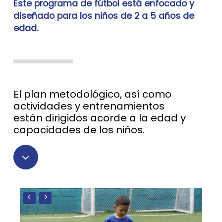
Este programa de fútbol está enfocado y
the
diseñado para los niños de 2 a 5 años de
edad.
next
section
El plan metodológico, así como
actividades y entrenamientos
están dirigidos acorde a la edad y
capacidades de los niños.
Navigate
to
the