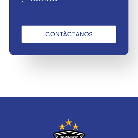
C
O
N
T
Á
C
T
A
N
O
S