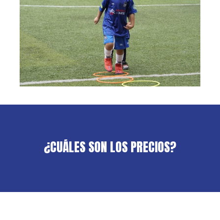
next
section
¿CUÁLES
SON
LOS
PRECIOS?