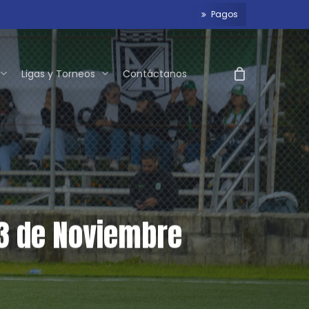
P
a
g
o
s
Ligas y Torneos
Contáctanos
03 de Noviembre