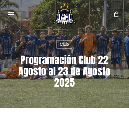
Skip
to
Menu
main
content
Club
Programación Club 22
Agosto al 23 de Agosto
2025