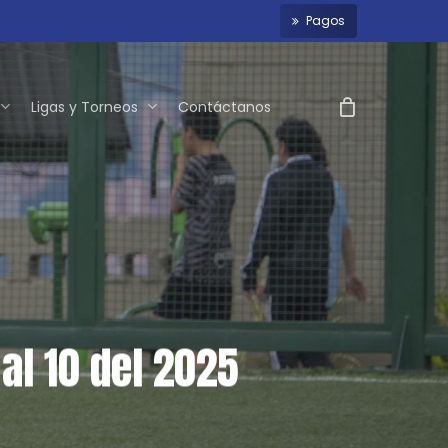
P
a
g
o
s
Ligas y Torneos
Contáctanos
l 10 del 2025