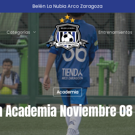
Belén La Nubia Arco Zaragoza
Categorías
Entrenamientos
Academia
 Academia Noviembre 08 a