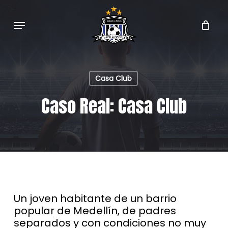
Skip
to
Menu
main
content
Casa Club
Caso Real: Casa Club
Un joven habitante de un barrio
popular de Medellín, de padres
separados y con condiciones no muy