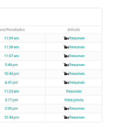
ora/Resultados
Artículo
11:39 am
Resumen
11:38 am
Resumen
11:37 am
Resumen
5:44 pm
Resumen
10:44 pm
Resumen
6:41 pm
Resumen
11:24 am
Resumen
5:17 pm
Vista previa
2:00 pm
Resumen
12:44 pm
Resumen