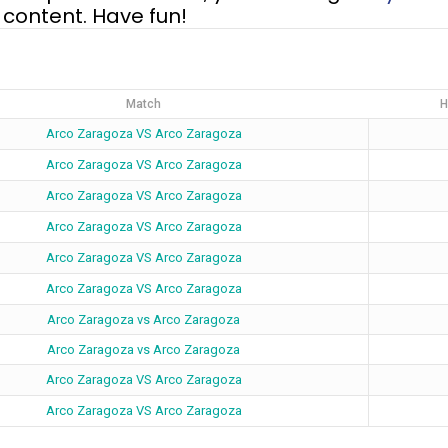
content. Have fun!
Match
H
Arco Zaragoza VS Arco Zaragoza
Arco Zaragoza VS Arco Zaragoza
Arco Zaragoza VS Arco Zaragoza
Arco Zaragoza VS Arco Zaragoza
Arco Zaragoza VS Arco Zaragoza
Arco Zaragoza VS Arco Zaragoza
Arco Zaragoza vs Arco Zaragoza
Arco Zaragoza vs Arco Zaragoza
Arco Zaragoza VS Arco Zaragoza
Arco Zaragoza VS Arco Zaragoza