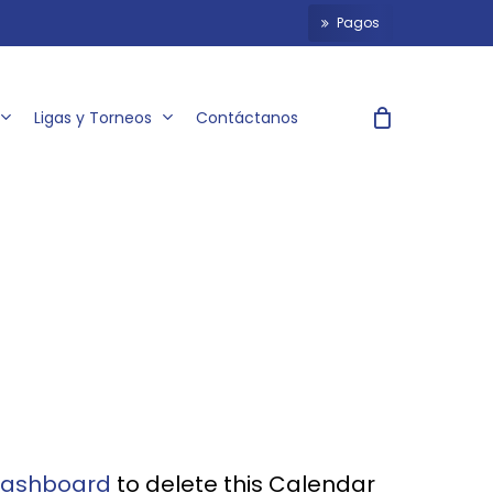
P
a
g
o
s
Ligas y Torneos
Contáctanos
dashboard
to delete this Calendar