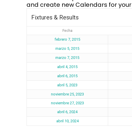
and create new Calendars for your 
Fixtures & Results
Fecha
febrero 7, 2015
marzo 5, 2015
marzo 7, 2015
abril 4, 2015
abril 6, 2015
abril 5, 2023
noviembre 25, 2023
noviembre 27, 2023
abril 6, 2024
abril 10, 2024