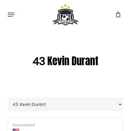
Skip
to
Menu
main
content
Kevin Durant
43
Nacionalidad