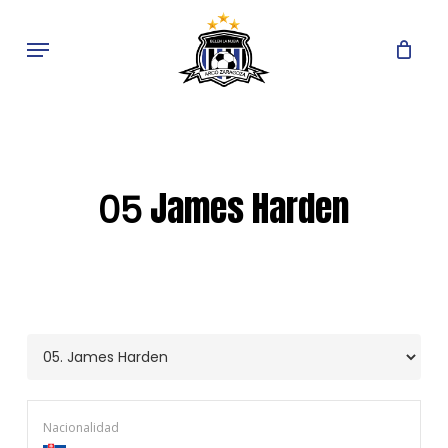
Skip
to
Menu
main
content
James Harden
05
Nacionalidad